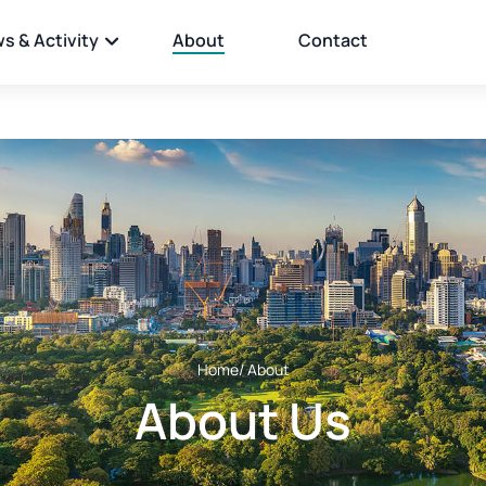
s & Activity
About
Contact
Home
/ About
About Us