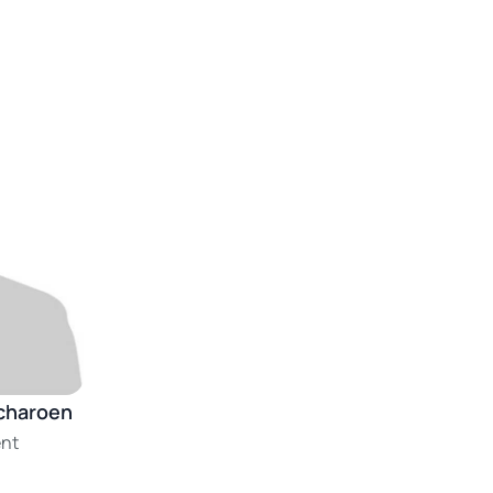
charoen
ent