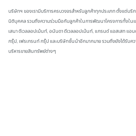
บริษัทฯ ของเรามีบริการครบวงจรสำหรับลูกค้าทุกประเภท ตั้งแต่บริ
นิติบุคคล รวมถึงความร่วมมือกับลูกค้าในการพัฒนาโครงการทั้งในและ
เสนา ดีเวลลอปเม้นท์, อนันดา ดีเวลลอปเม้นท์, แกรนด์ แอสเสท แอนด์ พร
กรุ๊ป, เฟรเกรนท์ กรุ๊ป และบริษัทชั้นนำอีกมากมาย รวมถึงยังได้รับ
บริหารขายสินทรัพย์ต่างๆ